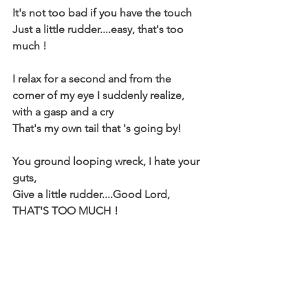
It's not too bad if you have the touch
Just a little rudder....easy, that's too 
much !
I relax for a second and from the 
corner of my eye I suddenly realize, 
with a gasp and a cry
That's my own tail that 's going by!
You ground looping wreck, I hate your 
guts,
Give a little rudder....Good Lord, 
THAT'S TOO MUCH !