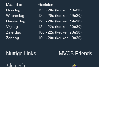
Maandag
Gesloten
Dinsdag
12u - 20u (keuken 19u30)
Woensdag
12u - 20u (keuken 19u30)
Donderdag
12u - 20u (keuken 19u30)
Vrijdag
12u - 22u (keuken 20u30)
Zaterdag
10u - 22u (keuken 20u30)
Zondag
10u - 20u (keuken 19u30)
Nuttige Links
MVCB Friends
Club Info
Pilot Info
Meteo
eAIP BELUX
Skeyes
Skyman
VVMV
Brasschaat Radio: 122.905 MHz